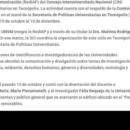
Comunicación
(RedIAP) del
Consejo Interuniversitario Nacional
(CIN)
itarios en Tecnópolis. La actividad cuenta con el respaldo de la
Comisi
 en el stand de la
Secretaría de Políticas Universitarias en Tecnópolis
(
l 15 de octubre al 10 de diciembre.
la UNVM
integra la RedIAP y a través de su titular la
Dra. Malvina Rodrí
 En ese marco, la SCI coordina la organización de este ciclo en Tecnópol
taría de Políticas Universitarias.
iones de científicas/os e investigadoras/es de las Universidades
que abordan la comunicación y divulgación sobre temas de investigació
ía, ambiente, derechos humanos, géneros y diversidades, tecnología y
el pasado 15 de octubre y contó con la disertación del docente e
María
,
Mario Pierantonelli
, y al investigador
Félix Requejo
de la
Univers
ocentes y público general que se acercaron al edificio ubicado en el “P
s renovables.