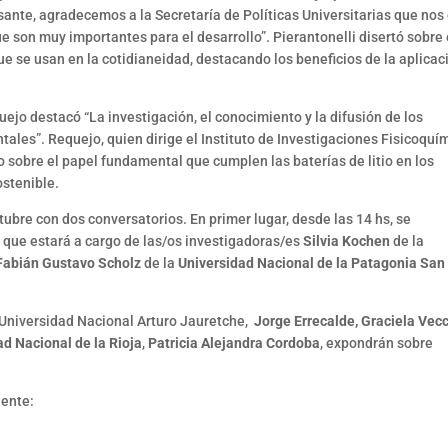
esante, agradecemos a la Secretaría de Políticas Universitarias que nos
e son muy importantes para el desarrollo”. Pierantonelli disertó sobre 
e se usan en la cotidianeidad, destacando los beneficios de la aplicac
uejo destacó “La investigación, el conocimiento y la difusión de los
ales”. Requejo, quien dirige el Instituto de Investigaciones Fisicoquí
 sobre el papel fundamental que cumplen las baterías de litio en los
ostenible.
tubre con dos conversatorios. En primer lugar, desde las 14 hs, se
” que estará a cargo de las/os investigadoras/es
Silvia Kochen
de la
Fabián Gustavo Scholz
de la
Universidad Nacional de la Patagonia San
a Universidad Nacional Arturo Jauretche,
Jorge Errecalde, Graciela Vecc
d Nacional de la Rioja
,
Patricia Alejandra Cordoba
, expondrán sobre
iente: